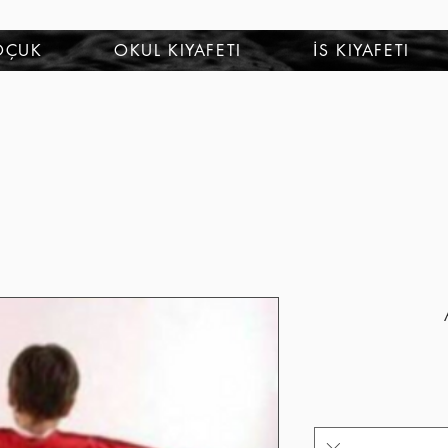
OÇUK
OKUL KIYAFETI
İS KIYAFETI