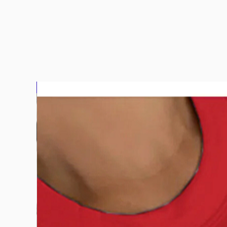
bluz2