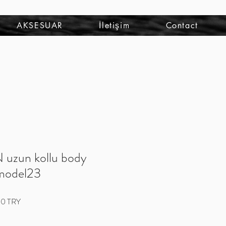
Iniciar sesión
AKSESUAR
İletişim
Contact
uzun kollu body
 model23
Precio
00 TRY
de
oferta