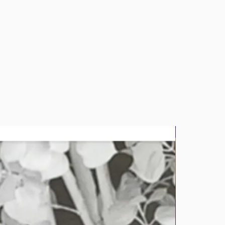
bluz2