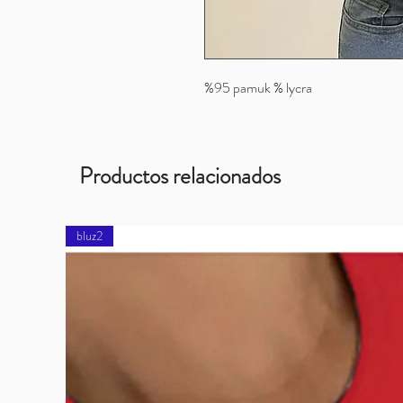
%95 pamuk % lycra
Productos relacionados
bluz2