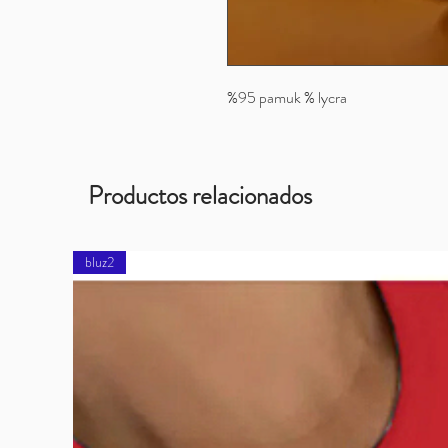
%95 pamuk % lycra
Productos relacionados
bluz2