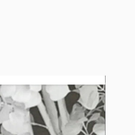
bluz2