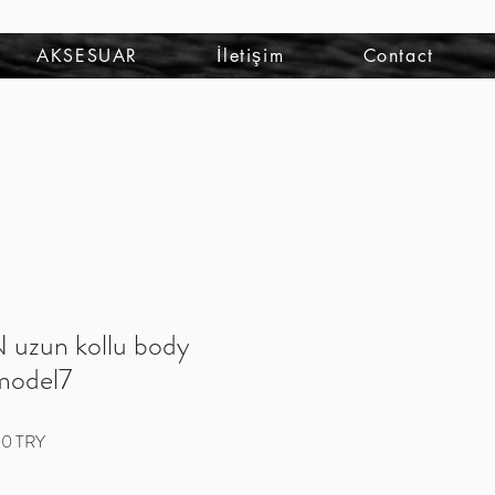
Iniciar sesión
AKSESUAR
İletişim
Contact
uzun kollu body
model7
Precio
00 TRY
de
oferta