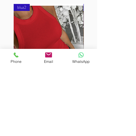
bluz2
bluz2
Phone
Email
WhatsApp
BURUTEKIN
BURUTEKIN
bluz2
bluz2
Kırmızı
Address
Akçaburgaz Cd. No:157, 34522 Esenyurt/İstanbul
Phone