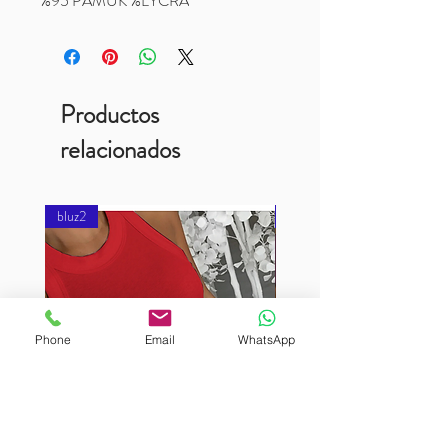
%95 PAMUK %LYCRA
Productos
relacionados
bluz2
bluz2
Phone
Email
WhatsApp
BURUTEKIN
BURUTEKIN