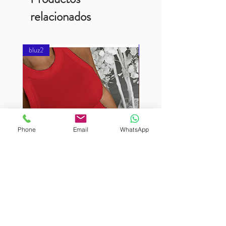
relacionados
bluz2
bluz2
Phone
Email
WhatsApp
BURUTEKIN
BURUTEKIN
bluz2
bluz2
Kırmızı
Address
Akçaburgaz Cd. No:157, 34522 Esenyurt/İstanbul