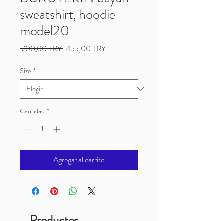
sweatshirt, hoodie
model20
Precio
Precio
 700,00 TRY 
455,00 TRY
de
oferta
Size
*
Cantidad
*
Agregar al carrito
Productos