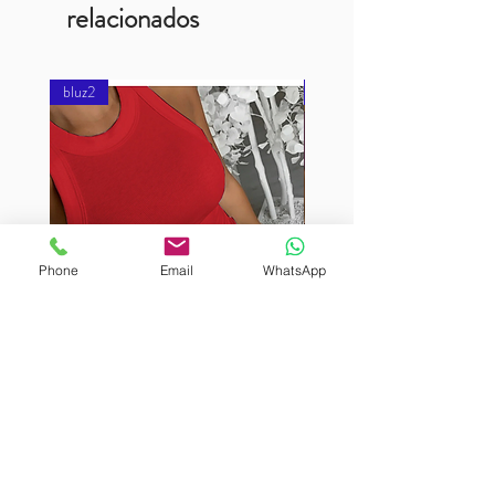
relacionados
bluz2
bluz2
Phone
Email
WhatsApp
BURUTEKIN
BURUTEKIN
bluz2
bluz2
Kırmızı
Address
Akçaburgaz Cd. No:157, 34522 Esenyurt/İstanbul