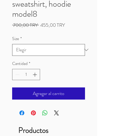
sweatshirt, hoodie
model8
Precio
Precio
 700,00 TRY 
455,00 TRY
de
oferta
Size
*
Cantidad
*
Agregar al carrito
Productos