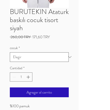
BURUTEKIN Ataturk
baskılı cocuk tisort
siyah
Precio
Precio
 260,00 TRY 
171,60 TRY
de
oferta
cocuk
*
Cantidad
*
Agregar al carrito
%100 pamuk