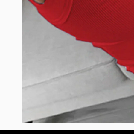
BURUTEKIN
bluz2
Kırmızı