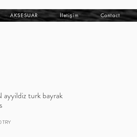
Iniciar sesión
AKSESUAR
İletişim
Contact
yyildiz turk bayrak
s
Precio
0 TRY
de
oferta