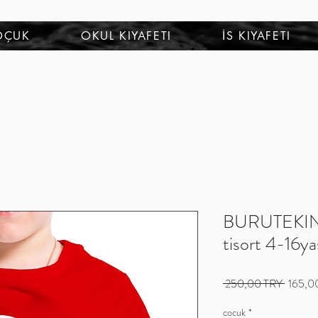
OÇUK
OKUL KIYAFETI
İS KIYAFETI
BURUTEKIN a
tisort 4-16ya
Precio
 250,00 TRY 
165,0
cocuk
*