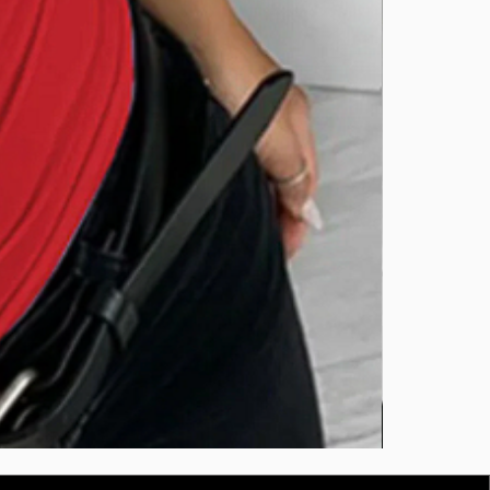
BURUTEKIN
bluz2