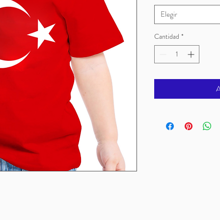
Elegir
Cantidad
*
A