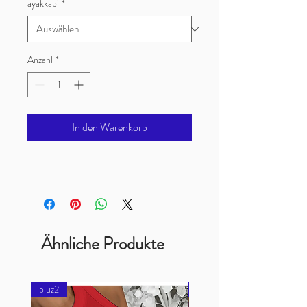
ayakkabi
*
Anzahl
*
In den Warenkorb
Ähnliche Produkte
bluz2
bluz2