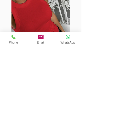
Phone
Email
WhatsApp
BURUTEKIN
BURUTEKIN
bluz2
bluz2
Kırmızı
Address
Akçaburgaz Cd. No:157, 34522 Esenyurt/İstanbul
Phone
+90 535 8265540