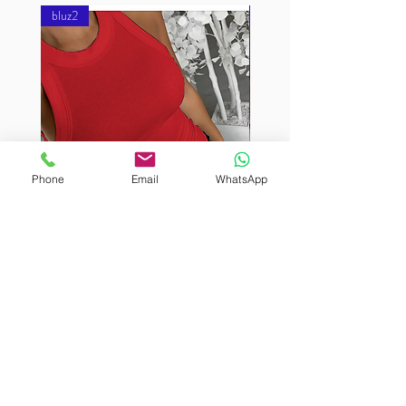
bluz2
bluz2
Phone
Email
WhatsApp
BURUTEKIN
BURUTEKIN
bluz2
bluz2
Kırmızı
Address
Akçaburgaz Cd. No:157, 34522 Esenyurt/İstanbul
Phone
+90 535 8265540