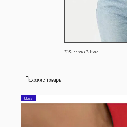
%95 pamuk % lycra
Похожие товары
bluz2