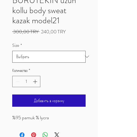
BURUTEKIN uzun
kollu body sweat
kazak model21
Обычная
Спеццена
 300,00 TRY 
240,00 TRY
цена
Size
*
Количество
*
Добавить в корзину
%95 pamuk % lycra