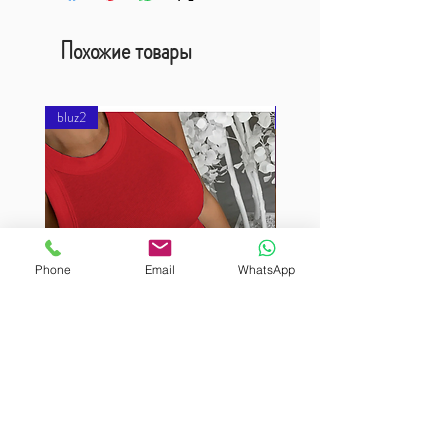
Похожие товары
bluz2
bluz2
Phone
Email
WhatsApp
BURUTEKIN
BURUTEKIN
bluz2
bluz2
Kırmızı
Address
Akçaburgaz Cd. No:157, 34522 Esenyurt/İstanbul