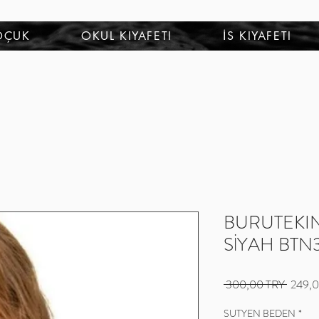
OÇUK
OKUL KIYAFETI
İS KIYAFETI
BURUTEKIN T
SİYAH BTN
Обычная
 300,00 TRY 
249,0
цена
SUTYEN BEDEN
*