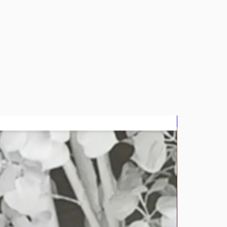
bluz2