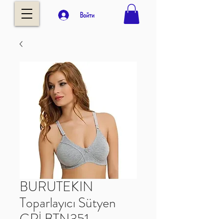
Войти
BURUTEKIN
Toparlayıcı Sütyen
GRİ BTN351