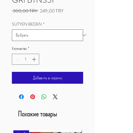
Обычная
Спеццена
 300,00 TRY 
249,00 TRY
цена
SUTYEN BEDEN
*
Количество
*
Добавить в корзину
Похожие товары