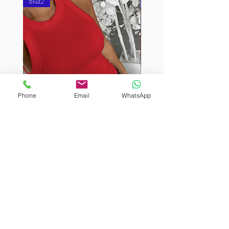
bluz2
bluz2
Phone
Email
WhatsApp
BURUTEKIN
BURUTEKIN
bluz2
bluz2
Kırmızı
Address
Akçaburgaz Cd. No:157, 34522 Esenyurt/İstanbul
Phone
+90 535 8265540