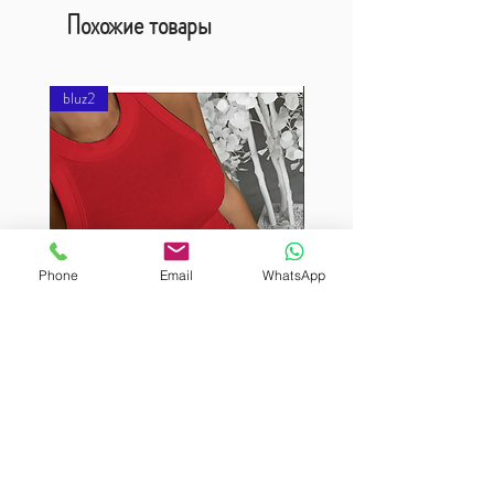
Похожие товары
bluz2
bluz2
Phone
Email
WhatsApp
BURUTEKIN
BURUTEKIN
bluz2
bluz2
Kırmızı
Address
Akçaburgaz Cd. No:157, 34522 Esenyurt/İstanbul