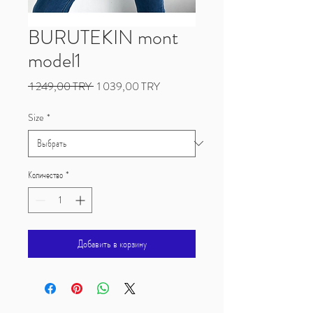
BURUTEKIN mont
model1
Обычная
Спеццена
 1 249,00 TRY 
1 039,00 TRY
цена
Size
*
Количество
*
Добавить в корзину