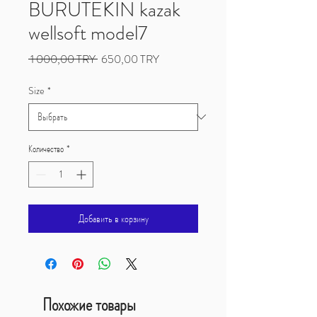
BURUTEKIN kazak
wellsoft model7
Обычная
Спеццена
 1 000,00 TRY 
650,00 TRY
цена
Size
*
Количество
*
Добавить в корзину
Похожие товары