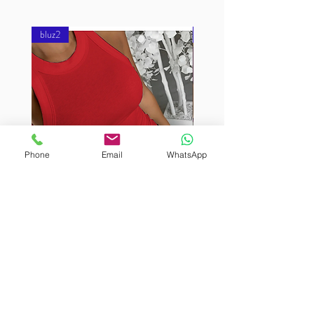
bluz2
bluz2
Phone
Email
WhatsApp
BURUTEKIN
BURUTEKIN
bluz2
bluz2
Kırmızı
Address
Akçaburgaz Cd. No:157, 34522 Esenyurt/İstanbul