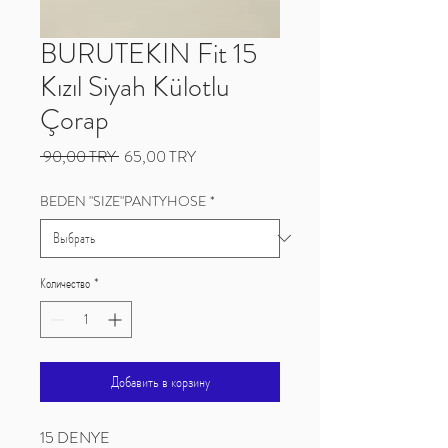
BURUTEKIN Fit 15
Kızıl Siyah Külotlu
Çorap
Обычная
Спеццена
 90,00 TRY 
65,00 TRY
цена
BEDEN "SIZE"PANTYHOSE
*
Количество
*
Добавить в корзину
15 DENYE