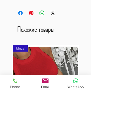
Похожие товары
bluz2
bluz2
Phone
Email
WhatsApp
BURUTEKIN
BURUTEKIN
bluz2
bluz2
Kırmızı