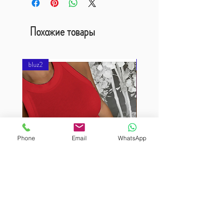
Похожие товары
bluz2
bluz2
Phone
Email
WhatsApp
BURUTEKIN
BURUTEKIN
bluz2
bluz2
Kırmızı
Address