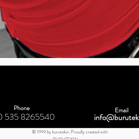
Быстрый просмотр
Phone
Email
0 535 8265540
info@burutek
© 1999 by burutekin. Proudly created with