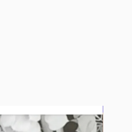
bluz2