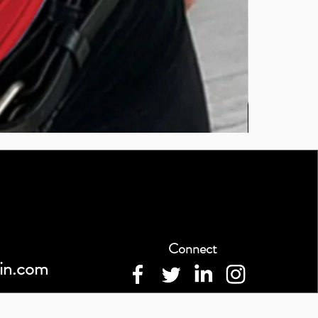
BURUTEKIN
bluz2
Connect
in.com