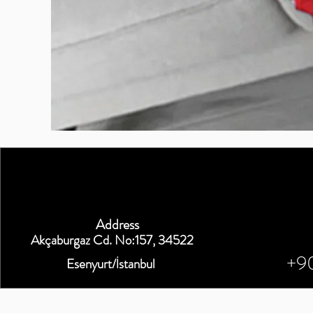
BURUTEKIN
bluz2
Kırmızı
Address
Akçaburgaz Cd. No:157, 34522
+9
Esenyurt/İstanbul