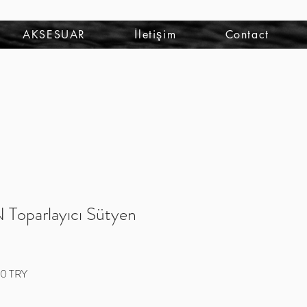
Se connecter
AKSESUAR
İletişim
Contact
oparlayıcı Sütyen
Prix
0 TRY
promotionnel