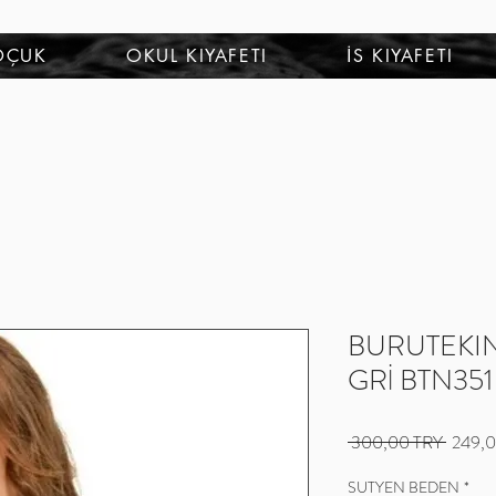
OÇUK
OKUL KIYAFETI
İS KIYAFETI
BURUTEKIN T
GRİ BTN351
Prix
 300,00 TRY 
249,0
original
SUTYEN BEDEN
*