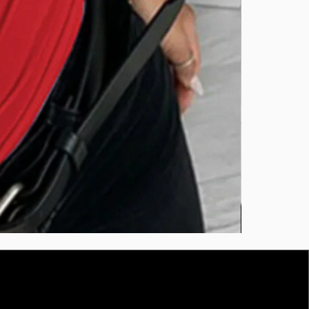
BURUTEKIN
bluz2