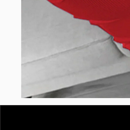
BURUTEKIN
bluz2
Kırmızı