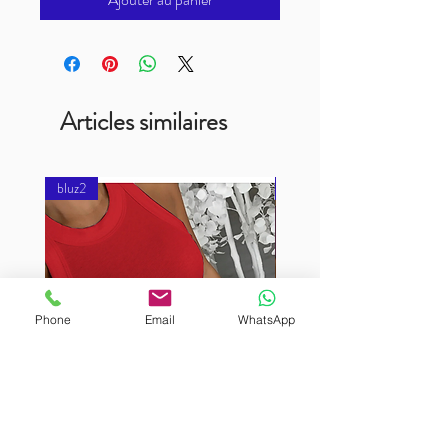
Articles similaires
bluz2
bluz2
Phone
Email
WhatsApp
BURUTEKIN
BURUTEKIN
bluz2
bluz2
Kırmızı