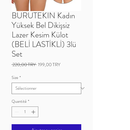
BURUTEKIN Kadın
Yüksek Bel Dikişsiz
Lazer Kesim Külot
(BELİ LASTİKLİ) 3lü
Set
Prix
Prix
 220,00 TRY 
199,00 TRY
original
promotionnel
Size
*
Quantité
*
Ajouter au panier