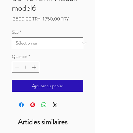
model6
Prix
Prix
 2 500,00 TRY 
1 750,00 TRY
original
promotionnel
Size
*
Quantité
*
Ajouter au panier
Articles similaires