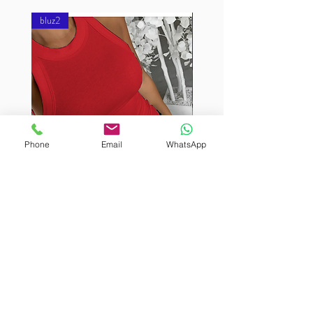
bluz2
bluz2
Phone
Email
WhatsApp
BURUTEKIN
BURUTEKIN
bluz2
bluz2
Kırmızı
Address
Akçaburgaz Cd. No:157, 34522 Esenyurt/İstanbul
Phone