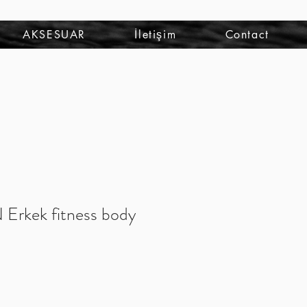
Se connecter
AKSESUAR
İletişim
Contact
rkek fitness body