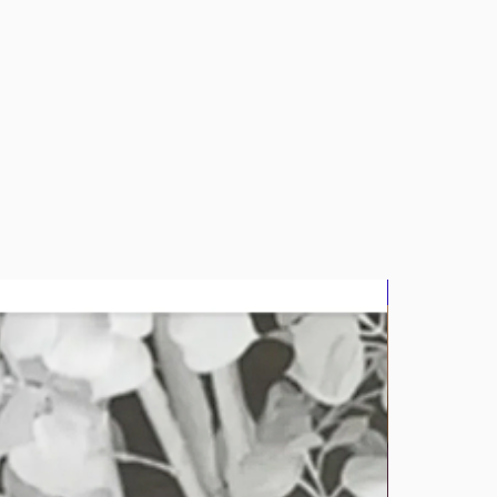
bluz2