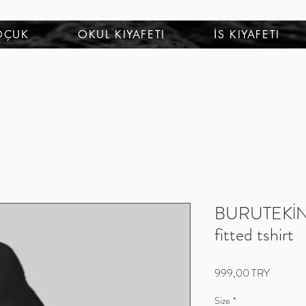
OÇUK
OKUL KIYAFETI
İS KIYAFETI
BURUTEKİN E
fitted tshirt
Prix
999,00 TRY
Size
*