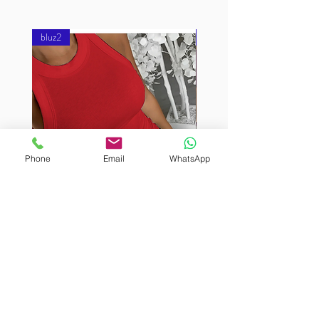
bluz2
bluz2
Phone
Email
WhatsApp
BURUTEKIN
BURUTEKIN
bluz2
bluz2
Kırmızı
Address
Akçaburgaz Cd. No:157, 34522 Esenyurt/İstanbul