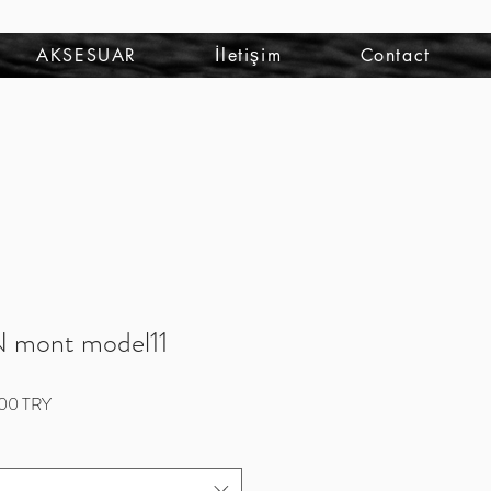
Iniciar sesión
AKSESUAR
İletişim
Contact
mont model11
Precio
,00 TRY
de
oferta