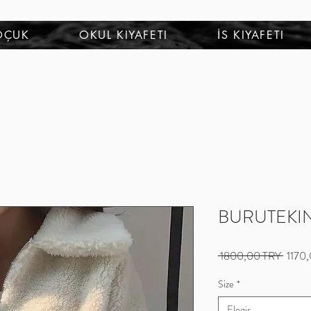
OÇUK
OKUL KIYAFETI
İS KIYAFETI
BURUTEKIN 
Precio
 1800,00 TRY 
1170
Size
*
Elegir