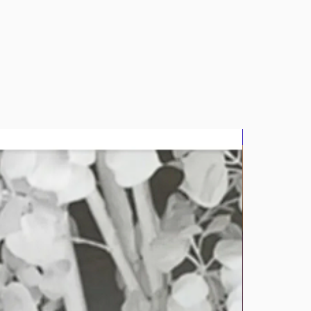
bluz2