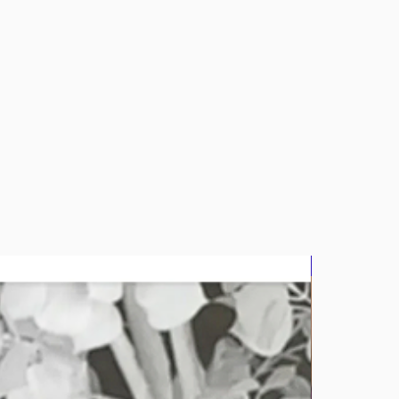
bluz2