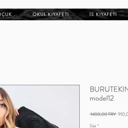
OÇUK
OKUL KIYAFETI
İS KIYAFETI
BURUTEKIN k
model12
Precio
 1400,00 TRY 
910,
Size
*