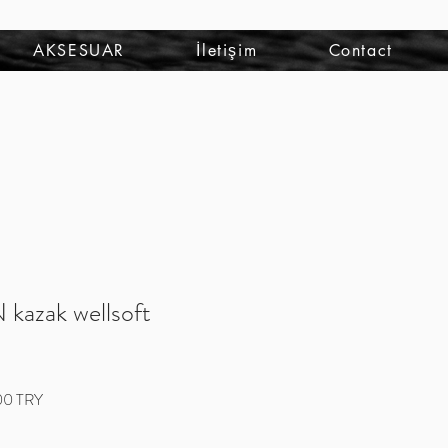
Iniciar sesión
AKSESUAR
İletişim
Contact
azak wellsoft
Precio
00 TRY
de
oferta