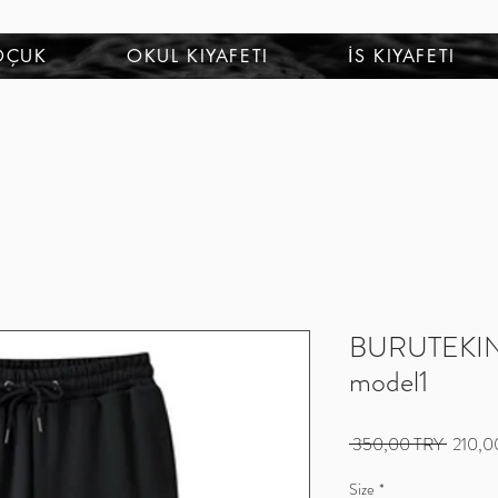
OÇUK
OKUL KIYAFETI
İS KIYAFETI
BURUTEKIN 
model1
Precio
 350,00 TRY 
210,0
Size
*