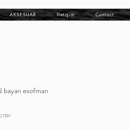
Iniciar sesión
AKSESUAR
İletişim
Contact
bayan esofman
Precio
0 TRY
de
oferta