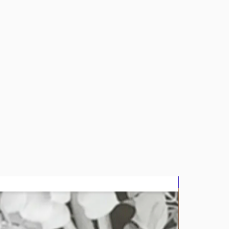
bluz2