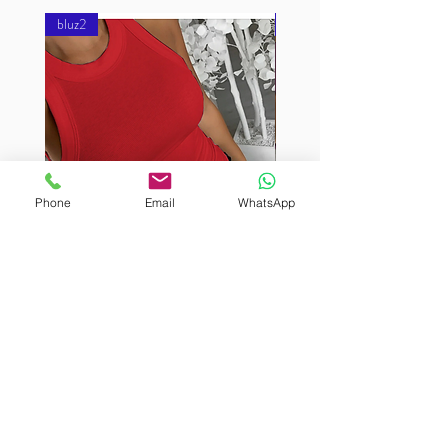
bluz2
bluz2
Phone
Email
WhatsApp
BURUTEKIN
BURUTEKIN
bluz2
bluz2
Kırmızı
Address
Akçaburgaz Cd. No:157, 34522 Esenyurt/İstanbul
Phone