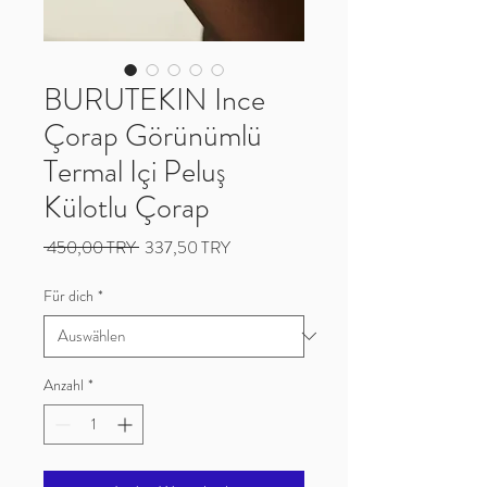
BURUTEKIN Ince
Çorap Görünümlü
Termal Içi Peluş
Külotlu Çorap
Standardpreis
Sale-
 450,00 TRY 
337,50 TRY
Preis
Für dich
*
Anzahl
*