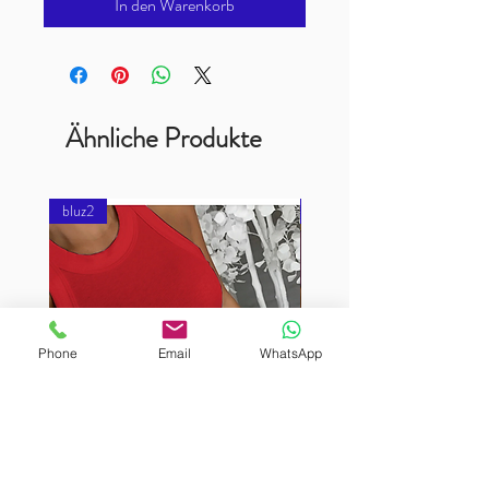
In den Warenkorb
Ähnliche Produkte
bluz2
bluz2
Phone
Email
WhatsApp
BURUTEKIN
BURUTEKIN
bluz2
bluz2
Kırmızı