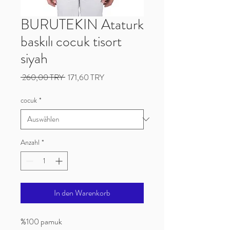
BURUTEKIN Ataturk
baskılı cocuk tisort
siyah
Standardpreis
Sale-
 260,00 TRY 
171,60 TRY
Preis
cocuk
*
Anzahl
*
In den Warenkorb
%100 pamuk