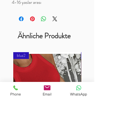
4-16 yaslar arası
Ähnliche Produkte
bluz2
bluz2
Phone
Email
WhatsApp
BURUTEKIN
BURUTEKIN
bluz2
bluz2
Kırmızı